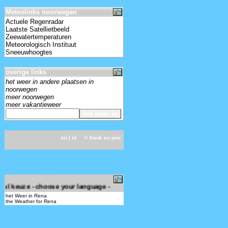
Meteolinks noorwegen
Actuele Regenradar
Laatste Satellietbeeld
Zeewatertemperaturen
Meteorologisch Instituut
Sneeuwhoogtes
overige links
het weer in andere plaatsen in
noorwegen
meer noorwegen
meer vakantieweer
en
| nl ©
frank en pim
031800 - 01389 11605 82701 10002
20002 39495 49780 56034 60302 77377
8472/ 333 10208 4////=
taal keuze - choose your language -
het Weer in Rena
the Weather for Rena