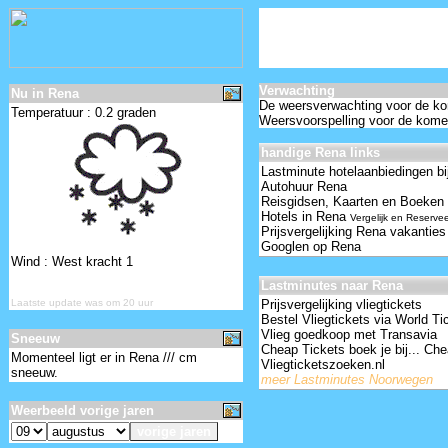
Verwachting
Nu in Rena
De weersverwachting voor de k
Temperatuur : 0.2 graden
Weersvoorspelling voor de kom
handige Rena links
Lastminute hotelaanbiedingen bi
Autohuur Rena
Reisgidsen, Kaarten en Boeken
Hotels in Rena
Vergelijk en Reserve
Prijsvergelijking Rena vakanties
Googlen op Rena
Wind : West kracht 1
Lastminutes naar Rena
Laatste update was om 20 uur
Prijsvergelijking vliegtickets
Bestel Vliegtickets via World Ti
Vlieg goedkoop met Transavia
Sneeuw
Cheap Tickets boek je bij... Che
Momenteel ligt er in Rena /// cm
Vliegticketszoeken.nl
sneeuw.
meer Lastminutes Noorwegen
Weerbeeld vorige jaren