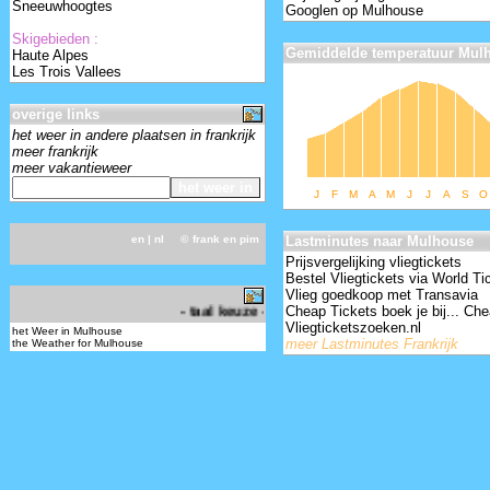
Sneeuwhoogtes
Googlen op Mulhouse
Skigebieden :
Gemiddelde temperatuur Mul
Haute Alpes
Les Trois Vallees
overige links
het weer in andere plaatsen in frankrijk
meer frankrijk
meer vakantieweer
J
F
M
A
M
J
J
A
S
O
en
| nl ©
frank en pim
Lastminutes naar Mulhouse
Prijsvergelijking vliegtickets
-
Bestel Vliegtickets via World Ti
Vlieg goedkoop met Transavia
Cheap Tickets boek je bij... Che
- taal keuze - choose your language -
Vliegticketszoeken.nl
het Weer in Mulhouse
meer Lastminutes Frankrijk
the Weather for Mulhouse