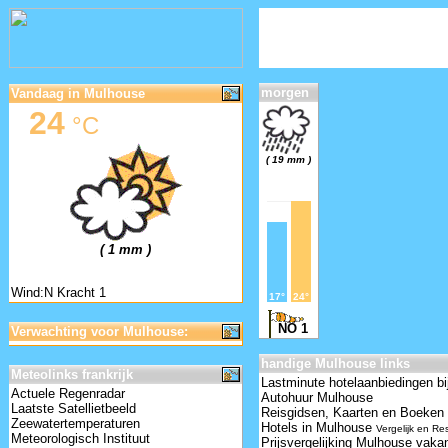
morgen
Vandaag in Mulhouse
24
°C
( 19 mm )
( 1 mm )
Wind:N Kracht 1
17°
24°
NO 1
Verwachting voor Mulhouse:
handige Mulhouse links
Meteolinks frankrijk
Lastminute hotelaanbiedingen bi
Actuele Regenradar
Autohuur Mulhouse
Laatste Satellietbeeld
Reisgidsen, Kaarten en Boeken
Zeewatertemperaturen
Hotels in Mulhouse
Vergelijk en Re
Meteorologisch Instituut
Prijsvergelijking Mulhouse vaka