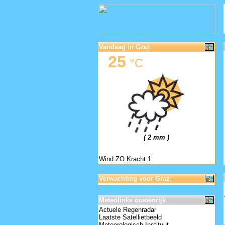
Vandaag in Graz
25
°C
( 2 mm )
Wind:ZO Kracht 1
Verwachting voor Graz:
Meteolinks oostenrijk
Actuele Regenradar
Laatste Satellietbeeld
Meteorologisch Instituut