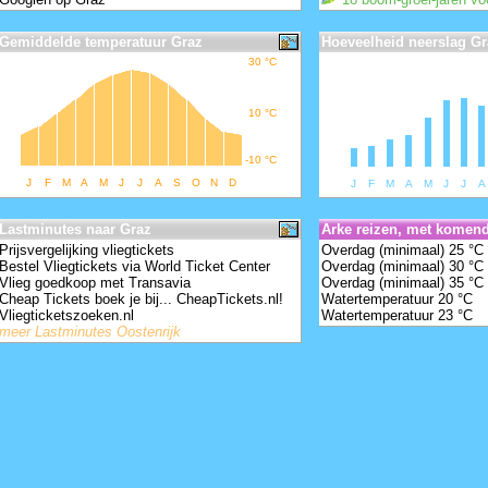
Gemiddelde temperatuur Graz
Hoeveelheid neerslag Gr
30
°
C
10
°
C
-10
°
C
J
F
M
A
M
J
J
A
S
O
N
D
J
F
M
A
M
J
J
A
Lastminutes naar Graz
Arke reizen, met komen
Prijsvergelijking vliegtickets
Overdag (minimaal) 25 °C
Bestel Vliegtickets via World Ticket Center
Overdag (minimaal) 30 °C
Vlieg goedkoop met Transavia
Overdag (minimaal) 35 °C
Cheap Tickets boek je bij... CheapTickets.nl!
Watertemperatuur 20 °C
Vliegticketszoeken.nl
Watertemperatuur 23 °C
language -
meer Lastminutes Oostenrijk