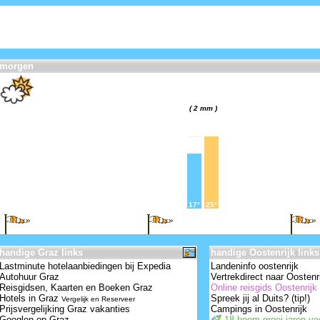
morgen
( 2 mm )
17°
25°
handige Graz links
handige Oostenrijk links
Lastminute hotelaanbiedingen bij Expedia
Landeninfo oostenrijk
Autohuur Graz
Vertrekdirect naar Oostenr
Reisgidsen, Kaarten en Boeken Graz
Online reisgids Oostenrijk
Hotels in Graz
Spreek jij al Duits? (tip!)
Vergelijk en Reserveer
Prijsvergelijking Graz vakanties
Campings in Oostenrijk
Googlen op Graz
18 boom-groei-jaren v