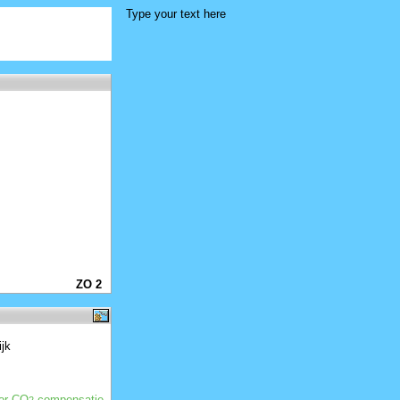
Type your text here
ZO 2
ijk
oor CO
compensatie