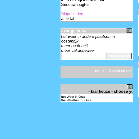
Sneeuwhoogtes
Skigebieden :
Zillertal
overige links
het weer in andere plaatsen in
oostenrijk
meer oostenrijk
meer vakantieweer
en
| nl ©
frank en pim
-
- taal keuze - choose your 
het Weer in Graz
the Weather for Graz