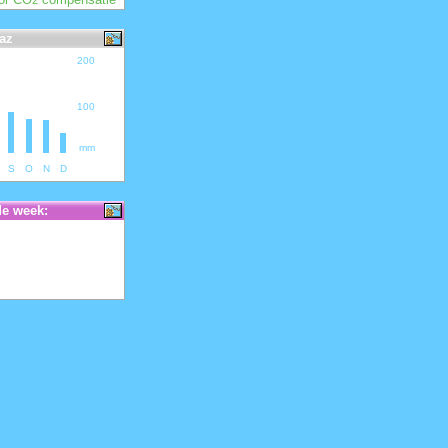
2
az
200
100
mm
S
O
N
D
de week: