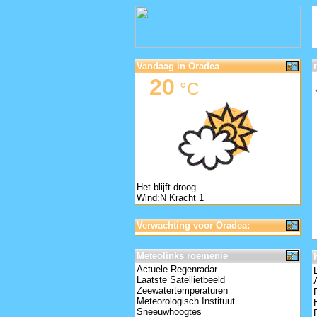
Vandaag in Oradea
20
°C
Het blijft droog
Wind:N Kracht 1
Verwachting voor Oradea:
Meteolinks roemenie
Actuele Regenradar
Laatste Satellietbeeld
Zeewatertemperaturen
Meteorologisch Instituut
Sneeuwhoogtes