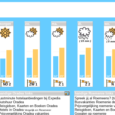
morgen
zo.
ma.
di.
wo.
( 15 mm )
( 5 mm
11°
22°
12°
23°
14°
25°
16°
25°
14°
2
NO 2
ZW 1
Z 1
Z 2
N
handige Oradea links
handige Roemenie links
Lastminute hotelaanbiedingen bij Expedia
Spreek jij al Roemeens? (ti
Autohuur Oradea
Busvakanties Roemenie de
Reisgidsen, Kaarten en Boeken Oradea
Prijsvergelijking roemenie 
Hotels in Oradea
Reisgidsen, Kaarten en B
Vergelijk en Reserveer
Prijsvergelijking Oradea vakanties
Googlen op roemenie