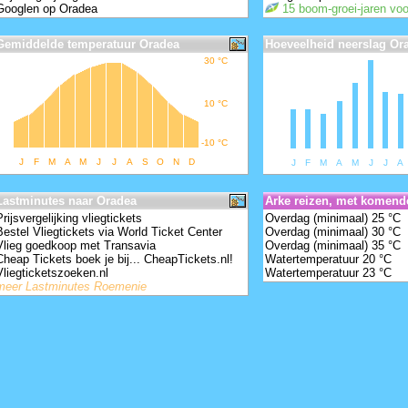
Googlen op Oradea
15 boom-groei-jaren vo
Gemiddelde temperatuur Oradea
Hoeveelheid neerslag Or
30
°
C
10
°
C
-10
°
C
J
F
M
A
M
J
J
A
S
O
N
D
J
F
M
A
M
J
J
A
choose your language -
Lastminutes naar Oradea
Arke reizen, met komend
Prijsvergelijking vliegtickets
Overdag (minimaal) 25 °C
Bestel Vliegtickets via World Ticket Center
Overdag (minimaal) 30 °C
Vlieg goedkoop met Transavia
Overdag (minimaal) 35 °C
Cheap Tickets boek je bij... CheapTickets.nl!
Watertemperatuur 20 °C
Vliegticketszoeken.nl
Watertemperatuur 23 °C
meer Lastminutes Roemenie