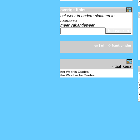
overige links
het weer in andere plaatsen in
roemenie
meer vakantieweer
en
| nl ©
frank en pim
-
- taal keuze - 
het Weer in Oradea
the Weather for Oradea