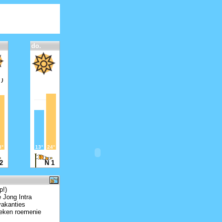
do.
 )
3°
13°
24°
 2
N 1
p!)
 Jong Intra
vakanties
oeken roemenie