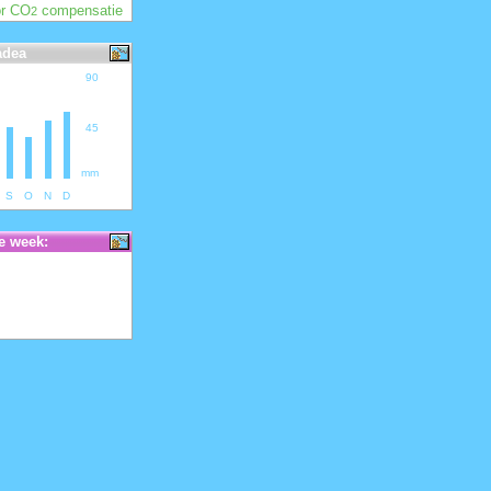
or CO
compensatie
2
adea
90
45
mm
S
O
N
D
e week: