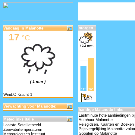
morgen
Vandaag in Malanotte
17
°C
( 0.2 mm )
( 1 mm )
11°
20°
Wind:O Kracht 1
NO 1
Verwachting voor Malanotte:
handige Malanotte links
Lastminute hotelaanbiedingen bi
Meteolinks italie
Autohuur Malanotte
Reisgidsen, Kaarten en Boeken
Laatste Satellietbeeld
Prijsvergelijking Malanotte vaka
Zeewatertemperaturen
Googlen op Malanotte
Meteorologisch Instituut