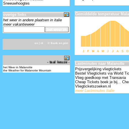
Sneeuwhoogtes
Gemiddelde temperatuur Mala
overige links
het weer in andere plaatsen in italie
meer vakantieweer
en
| nl ©
frank en pim
J
F
M
A
M
J
J
A
S
O
-
- taal keuze - choose your language -
Lastminutes naar Malanotte
het Weer in Malanotte
Prijsvergelijking vliegtickets
the Weather for Malanotte Mountain
Bestel Vliegtickets via World Ti
Vlieg goedkoop met Transavia
Cheap Tickets boek je bij... Che
Vliegticketszoeken.nl
meer Lastminutes Italie