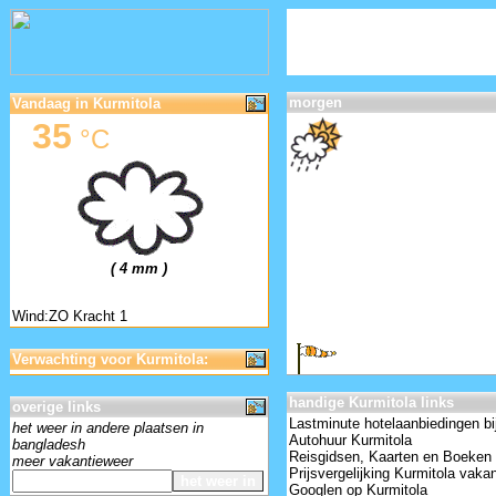
morgen
Vandaag in Kurmitola
35
°C
( 4 mm )
Wind:ZO Kracht 1
Verwachting voor Kurmitola:
handige Kurmitola links
overige links
Lastminute hotelaanbiedingen bi
het weer in andere plaatsen in
Autohuur Kurmitola
bangladesh
Reisgidsen, Kaarten en Boeken 
meer vakantieweer
Prijsvergelijking Kurmitola vaka
Googlen op Kurmitola