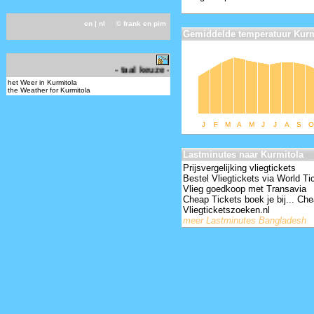
en
| nl ©
frank en pim
Gemiddelde temperatuur Kurm
-
- taal keuze - choose your language -
het Weer in Kurmitola
the Weather for Kurmitola
J
F
M
A
M
J
J
A
S
O
Lastminutes naar Kurmitola
Prijsvergelijking vliegtickets
Bestel Vliegtickets via World Ti
Vlieg goedkoop met Transavia
Cheap Tickets boek je bij... Che
Vliegticketszoeken.nl
meer Lastminutes Bangladesh