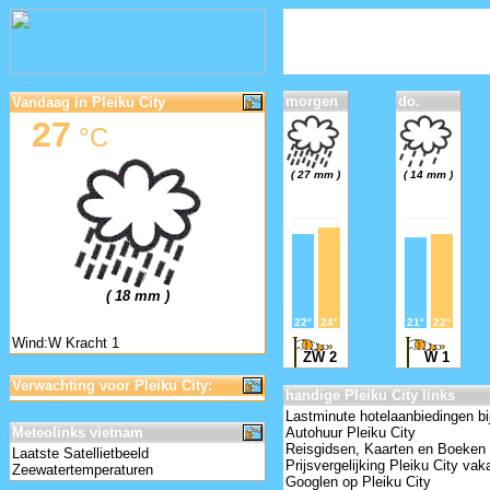
morgen
do.
Vandaag in Pleiku City
27
°C
( 27 mm )
( 14 mm )
( 18 mm )
22°
24°
21°
22°
Wind:W Kracht 1
ZW 2
W 1
Verwachting voor Pleiku City:
handige Pleiku City links
Lastminute hotelaanbiedingen bi
Meteolinks vietnam
Autohuur Pleiku City
Reisgidsen, Kaarten en Boeken 
Laatste Satellietbeeld
Prijsvergelijking Pleiku City vak
Zeewatertemperaturen
Googlen op Pleiku City