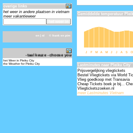
overige links
het weer in andere plaatsen in vietnam
Gemiddelde temperatuur Pleik
meer vakantieweer
en
| nl ©
frank en pim
-
J
F
M
A
M
J
J
A
S
O
- taal keuze - choose your language -
het Weer in Pleiku City
the Weather for Pleiku City
Lastminutes naar Pleiku City
Prijsvergelijking vliegtickets
Bestel Vliegtickets via World Ti
Vlieg goedkoop met Transavia
Cheap Tickets boek je bij... Che
Vliegticketszoeken.nl
meer Lastminutes Vietnam