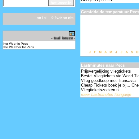
Gemiddelde temperatuur Pec
en
| nl ©
frank en pim
-
- taal keuze - choose your language -
het Weer in Pecs
the Weather for Pecs
J
F
M
A
M
J
J
A
S
O
Lastminutes naar Pecs
Prijsvergelijking vliegtickets
Bestel Vliegtickets via World Ti
Vlieg goedkoop met Transavia
Cheap Tickets boek je bij... Che
Vliegticketszoeken.nl
meer Lastminutes Hongarije