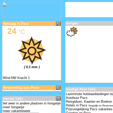
morgen
Vandaag in Pecs
24
°C
( 0.1 mm )
Wind:NW Kracht 1
Verwachting voor Pecs:
handige Pecs links
Lastminute hotelaanbiedingen bi
Autohuur Pecs
overige links
Reisgidsen, Kaarten en Boeken
het weer in andere plaatsen in hongarije
Hotels in Pecs
Vergelijk en Reserve
meer hongarije
Prijsvergelijking Pecs vakanties
meer vakantieweer
Googlen op Pecs