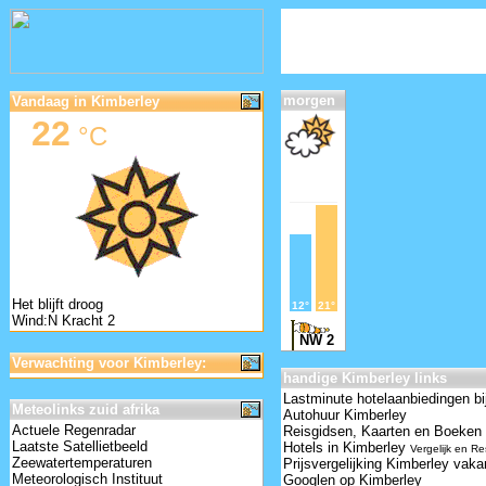
morgen
Vandaag in Kimberley
22
°C
Het blijft droog
12°
21°
Wind:N Kracht 2
NW 2
Verwachting voor Kimberley:
handige Kimberley links
Lastminute hotelaanbiedingen bi
Meteolinks zuid afrika
Autohuur Kimberley
Actuele Regenradar
Reisgidsen, Kaarten en Boeken
Laatste Satellietbeeld
Hotels in Kimberley
Vergelijk en R
Zeewatertemperaturen
Prijsvergelijking Kimberley vaka
Meteorologisch Instituut
Googlen op Kimberley