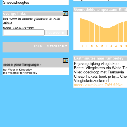
Sneeuwhoogtes
Gemiddelde temperatuur Kimb
overige links
het weer in andere plaatsen in zuid
afrika
meer vakantieweer
en
| nl ©
frank en pim
J
F
M
A
M
J
J
A
S
O
-
Lastminutes naar Kimberley
Prijsvergelijking vliegtickets
 choose your language -
Bestel Vliegtickets via World Ti
het Weer in Kimberley
Vlieg goedkoop met Transavia
the Weather for Kimberley
Cheap Tickets boek je bij... Che
Vliegticketszoeken.nl
meer Lastminutes Zuid Afrika