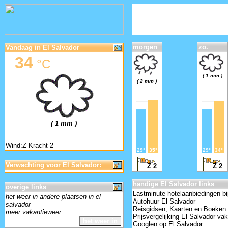
morgen
zo.
Vandaag in El Salvador
34
°C
( 1 mm )
( 2 mm )
( 1 mm )
Wind:Z Kracht 2
29°
35°
29°
34°
Verwachting voor El Salvador:
Z 2
Z 2
handige El Salvador links
overige links
Lastminute hotelaanbiedingen bi
het weer in andere plaatsen in el
Autohuur El Salvador
salvador
Reisgidsen, Kaarten en Boeken 
meer vakantieweer
Prijsvergelijking El Salvador va
Googlen op El Salvador