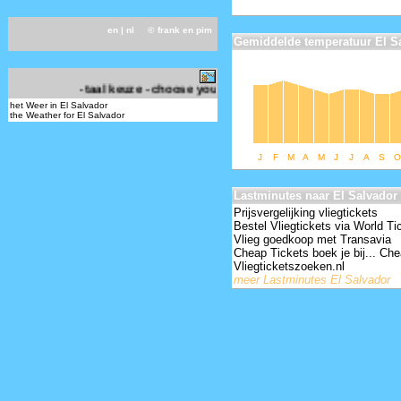
en
| nl ©
frank en pim
Gemiddelde temperatuur El S
-
- taal keuze - choose your language -
het Weer in El Salvador
the Weather for El Salvador
J
F
M
A
M
J
J
A
S
O
Lastminutes naar El Salvador
Prijsvergelijking vliegtickets
Bestel Vliegtickets via World Ti
Vlieg goedkoop met Transavia
Cheap Tickets boek je bij... Che
Vliegticketszoeken.nl
meer Lastminutes El Salvador