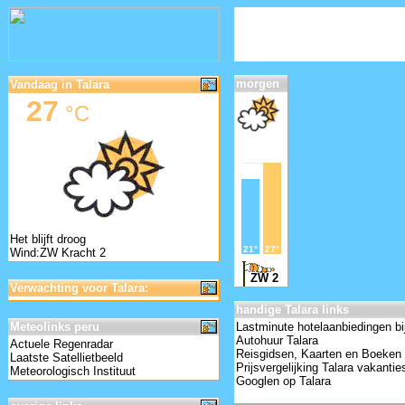
morgen
Vandaag in Talara
27
°C
Het blijft droog
21°
27°
Wind:ZW Kracht 2
ZW 2
Verwachting voor Talara:
handige Talara links
Meteolinks peru
Lastminute hotelaanbiedingen bi
Autohuur Talara
Actuele Regenradar
Reisgidsen, Kaarten en Boeken 
Laatste Satellietbeeld
Prijsvergelijking Talara vakantie
Meteorologisch Instituut
Googlen op Talara