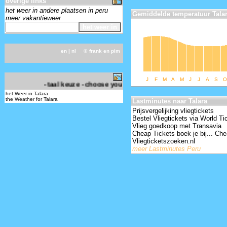
overige links
het weer in andere plaatsen in peru
Gemiddelde temperatuur Tala
meer vakantieweer
en
| nl ©
frank en pim
-
J
F
M
A
M
J
J
A
S
O
- taal keuze - choose your language -
het Weer in Talara
the Weather for Talara
Lastminutes naar Talara
Prijsvergelijking vliegtickets
Bestel Vliegtickets via World Ti
Vlieg goedkoop met Transavia
Cheap Tickets boek je bij... Che
Vliegticketszoeken.nl
meer Lastminutes Peru