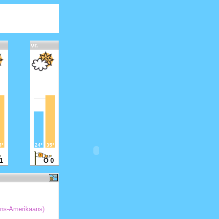
vr.
5°
24°
35°
 1
O 0
ijns-Amerikaans)