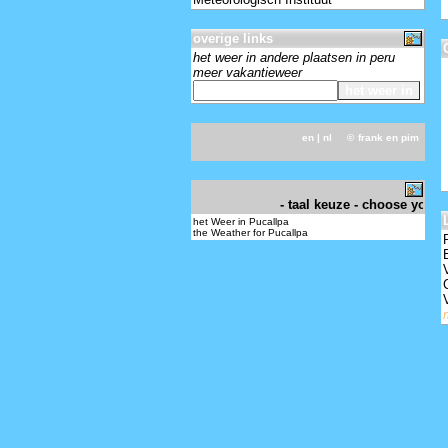
overige links
het weer in andere plaatsen in peru
meer vakantieweer
en
| nl ©
frank en pim
-
- taal keuze - choose your l
het Weer in Pucallpa
the Weather for Pucallpa