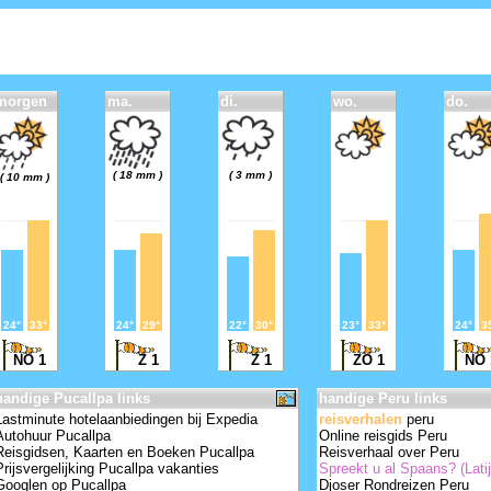
morgen
ma.
di.
wo.
do.
( 18 mm )
( 3 mm )
( 10 mm )
24°
33°
24°
29°
22°
30°
23°
33°
24°
3
NO 1
Z 1
Z 1
ZO 1
NO
handige Pucallpa links
handige Peru links
Lastminute hotelaanbiedingen bij Expedia
reisverhalen
peru
Autohuur Pucallpa
Online reisgids Peru
Reisgidsen, Kaarten en Boeken Pucallpa
Reisverhaal over Peru
Prijsvergelijking Pucallpa vakanties
Spreekt u al Spaans? (Lat
Googlen op Pucallpa
Djoser Rondreizen Peru