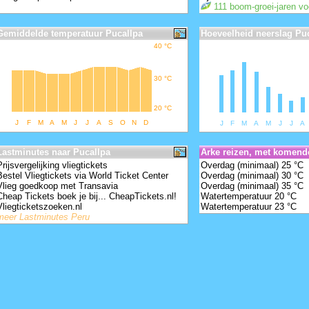
111 boom-groei-jaren v
Gemiddelde temperatuur Pucallpa
Hoeveelheid neerslag Pu
40
°
C
30
°
C
20
°
C
J
F
M
A
M
J
J
A
S
O
N
D
J
F
M
A
M
J
J
A
anguage -
Lastminutes naar Pucallpa
Arke reizen, met komend
Prijsvergelijking vliegtickets
Overdag (minimaal) 25 °C
Bestel Vliegtickets via World Ticket Center
Overdag (minimaal) 30 °C
Vlieg goedkoop met Transavia
Overdag (minimaal) 35 °C
Cheap Tickets boek je bij... CheapTickets.nl!
Watertemperatuur 20 °C
Vliegticketszoeken.nl
Watertemperatuur 23 °C
meer Lastminutes Peru