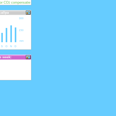
oor CO
compensatie
2
callpa
300
150
mm
S
O
N
D
e week: