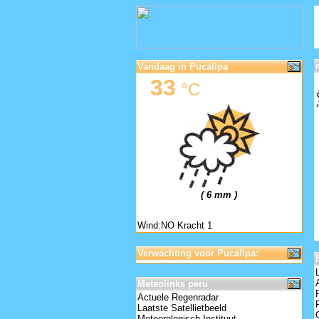
Vandaag in Pucallpa
33
°C
( 6 mm )
Wind:NO Kracht 1
Verwachting voor Pucallpa:
Meteolinks peru
Actuele Regenradar
Laatste Satellietbeeld
Meteorologisch Instituut