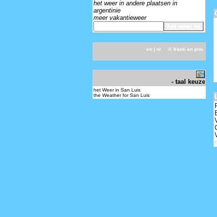
het weer in andere plaatsen in
argentinie
meer vakantieweer
en
| nl ©
frank en pim
-
- taal keuze - c
het Weer in San Luis
the Weather for San Luis