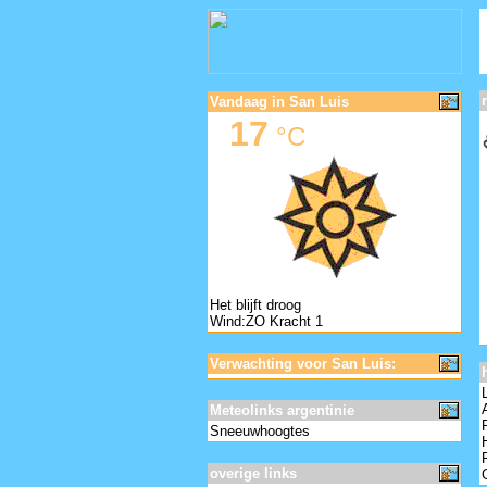
Vandaag in San Luis
17
°C
Het blijft droog
Wind:ZO Kracht 1
Verwachting voor San Luis:
Meteolinks argentinie
Sneeuwhoogtes
overige links