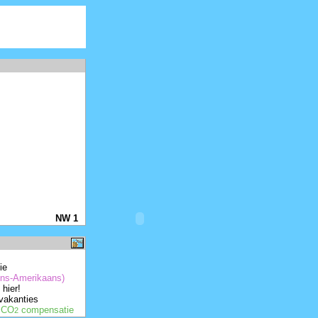
NW 1
ie
ijns-Amerikaans)
hier!
 vakanties
r CO
compensatie
2