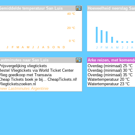
Gemiddelde temperatuur San Luis
Hoeveelheid neerslag Sa
40
°
C
20
°
C
0
°
C
J
F
M
A
M
J
J
A
S
O
N
D
J
F
M
A
M
J
J
A
hoose your language -
Lastminutes naar San Luis
Arke reizen, met komend
Prijsvergelijking vliegtickets
Overdag (minimaal) 25 °C
Bestel Vliegtickets via World Ticket Center
Overdag (minimaal) 30 °C
Vlieg goedkoop met Transavia
Overdag (minimaal) 35 °C
Cheap Tickets boek je bij... CheapTickets.nl!
Watertemperatuur 20 °C
Vliegticketszoeken.nl
Watertemperatuur 23 °C
meer Lastminutes Argentinie