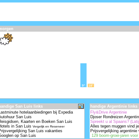
morgen
9°
18°
handige San Luis links
handige Argentinie links
Lastminute hotelaanbiedingen bij Expedia
Fly&Drive Argentinie
Autohuur San Luis
Djoser Rondreizen Argentin
Reisgidsen, Kaarten en Boeken San Luis
Spreekt u al Spaans? (Lat
Hotels in San Luis
Alles tegen muggen vind je 
Vergelijk en Reserveer
Prijsvergelijking San Luis vakanties
Prijsvergelijking argentinie
Googlen op San Luis
129 boom-groei-jaren voo