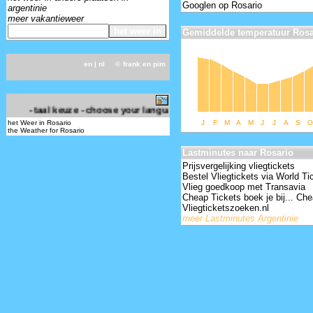
Googlen op Rosario
argentinie
meer vakantieweer
Gemiddelde temperatuur Rosa
en
| nl ©
frank en pim
-
- taal keuze - choose your language -
het Weer in Rosario
J
F
M
A
M
J
J
A
S
O
the Weather for Rosario
Lastminutes naar Rosario
Prijsvergelijking vliegtickets
Bestel Vliegtickets via World Ti
Vlieg goedkoop met Transavia
Cheap Tickets boek je bij... Che
Vliegticketszoeken.nl
meer Lastminutes Argentinie