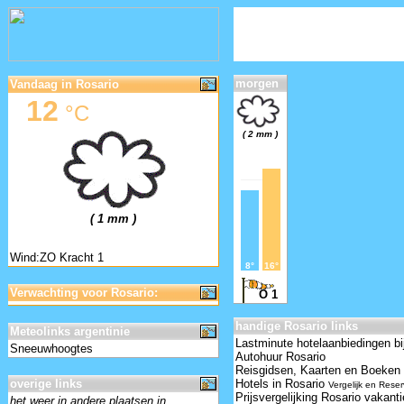
morgen
Vandaag in Rosario
12
°C
( 2 mm )
( 1 mm )
Wind:ZO Kracht 1
8°
16°
Verwachting voor Rosario:
O 1
handige Rosario links
Meteolinks argentinie
Lastminute hotelaanbiedingen bi
Sneeuwhoogtes
Autohuur Rosario
Reisgidsen, Kaarten en Boeken
overige links
Hotels in Rosario
Vergelijk en Rese
Prijsvergelijking Rosario vakant
het weer in andere plaatsen in