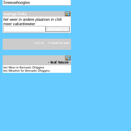
Sneeuwhoogtes
overige links
het weer in andere plaatsen in chili
meer vakantieweer
en
| nl ©
frank en pim
-
- taal keuze - choose your language -
het Weer in Bernado Ohiggins
the Weather for Bernado Ohiggins