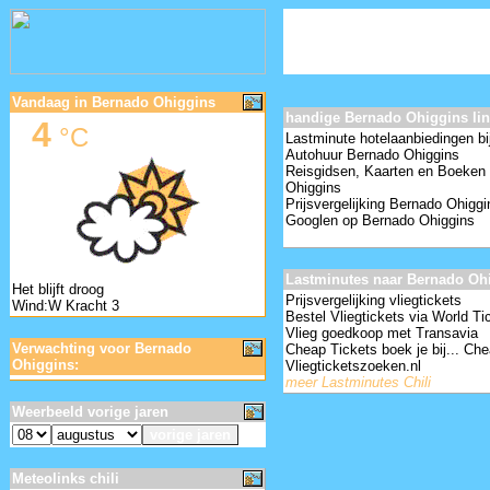
Vandaag in Bernado Ohiggins
handige Bernado Ohiggins li
4
°C
Lastminute hotelaanbiedingen bi
Autohuur Bernado Ohiggins
Reisgidsen, Kaarten en Boeken
Ohiggins
Prijsvergelijking Bernado Ohigg
Googlen op Bernado Ohiggins
Lastminutes naar Bernado Oh
Het blijft droog
Prijsvergelijking vliegtickets
Wind:W Kracht 3
Bestel Vliegtickets via World Ti
Vlieg goedkoop met Transavia
Verwachting voor Bernado
Cheap Tickets boek je bij... Che
Ohiggins:
Vliegticketszoeken.nl
meer Lastminutes Chili
Weerbeeld vorige jaren
Meteolinks chili