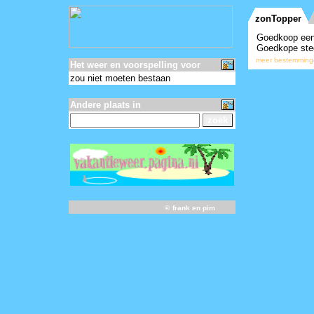
Het weer en voorspelling voor
zou niet moeten bestaan
Andere plaats in
©
frank en pim
-