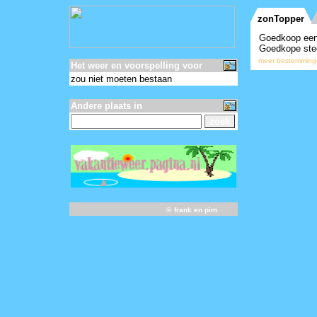
Het weer en voorspelling voor
zou niet moeten bestaan
Andere plaats in
©
frank en pim
-