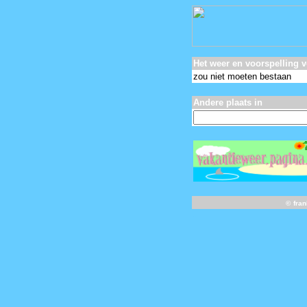
Het weer en voorspelling 
zou niet moeten bestaan
Andere plaats in
©
fra
-