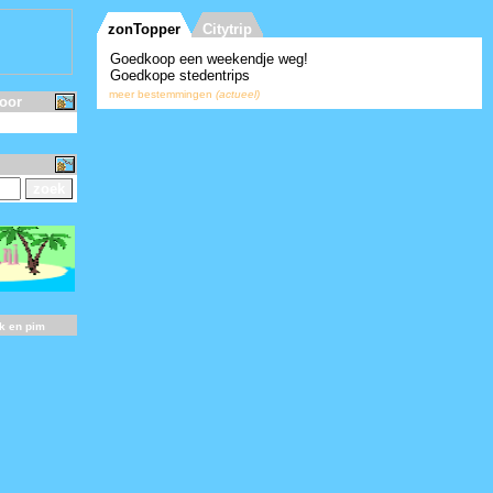
voor
nk en pim