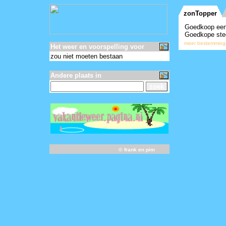
Het weer en voorspelling voor
zou niet moeten bestaan
Andere plaats in
©
frank en pim
-