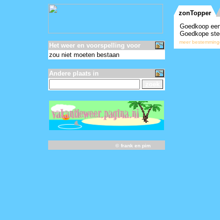
Het weer en voorspelling voor
zou niet moeten bestaan
Andere plaats in
©
frank en pim
-