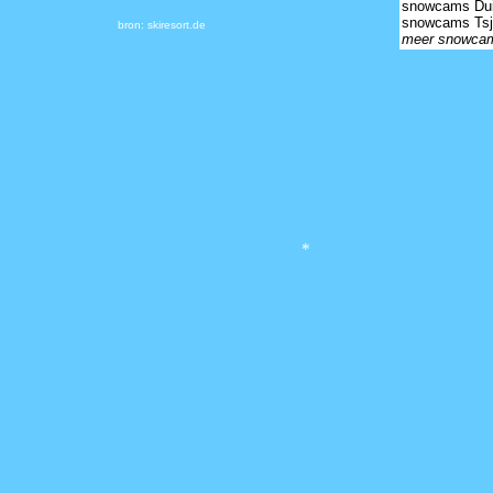
snowcams Dui
snowcams Tsj
bron: skiresort.de
meer snowca
*