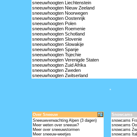
sneeuwhoogten Liechtenstein
sneeuwhoogten Nieuw Zeeland
sneeuwhoogten Noorwegen
sneeuwhoogten Oostenrijk
sneeuwhoogten Polen
sneeuwhoogten Roemenie
sneeuwhoogten Schotland
sneeuwhoogten Slovenie
sneeuwhoogten Slowakije
sneeuwhoogten Spanje
sneeuwhoogten Tsjechie
sneeuwhoogten Verenigde Staten
sneeuwhoogten Zuid Afrika
sneeuwhoogten Zweden
sneeuwhoogten Zwitserland
*
Over Sneeuw
Snowcams
Sneeuwverwachting Alpen (3 dagen)
snowcams Fra
Meer weten over sneeuw?
snowcams Oos
Meer over sneeuwstormen
snowcams Zwi
Meer sneeuw-weetjes
snowcams Ital