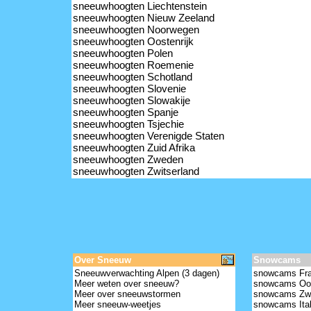
sneeuwhoogten Liechtenstein
sneeuwhoogten Nieuw Zeeland
sneeuwhoogten Noorwegen
sneeuwhoogten Oostenrijk
*
sneeuwhoogten Polen
sneeuwhoogten Roemenie
sneeuwhoogten Schotland
sneeuwhoogten Slovenie
sneeuwhoogten Slowakije
sneeuwhoogten Spanje
sneeuwhoogten Tsjechie
sneeuwhoogten Verenigde Staten
sneeuwhoogten Zuid Afrika
sneeuwhoogten Zweden
*
sneeuwhoogten Zwitserland
Over Sneeuw
Snowcams
Sneeuwverwachting Alpen (3 dagen)
snowcams Fra
Meer weten over sneeuw?
snowcams Oos
Meer over sneeuwstormen
snowcams Zwi
Meer sneeuw-weetjes
snowcams Ital