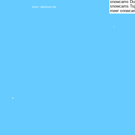
snowcams Dui
snowcams Tsj
bron: skiresort.de
meer snowca
*
*