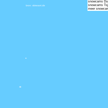
snowcams Dui
snowcams Tsj
bron: skiresort.de
meer snowca
*
*