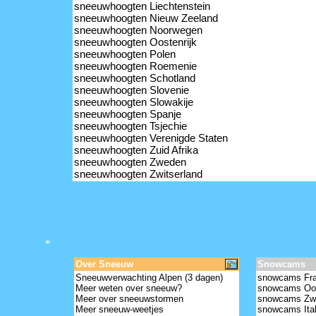
sneeuwhoogten Liechtenstein
sneeuwhoogten Nieuw Zeeland
sneeuwhoogten Noorwegen
sneeuwhoogten Oostenrijk
sneeuwhoogten Polen
sneeuwhoogten Roemenie
sneeuwhoogten Schotland
sneeuwhoogten Slovenie
sneeuwhoogten Slowakije
sneeuwhoogten Spanje
sneeuwhoogten Tsjechie
sneeuwhoogten Verenigde Staten
sneeuwhoogten Zuid Afrika
sneeuwhoogten Zweden
sneeuwhoogten Zwitserland
*
Over Sneeuw
Snowcams
Sneeuwverwachting Alpen (3 dagen)
snowcams Fra
Meer weten over sneeuw?
snowcams Oos
Meer over sneeuwstormen
snowcams Zwi
Meer sneeuw-weetjes
snowcams Ital